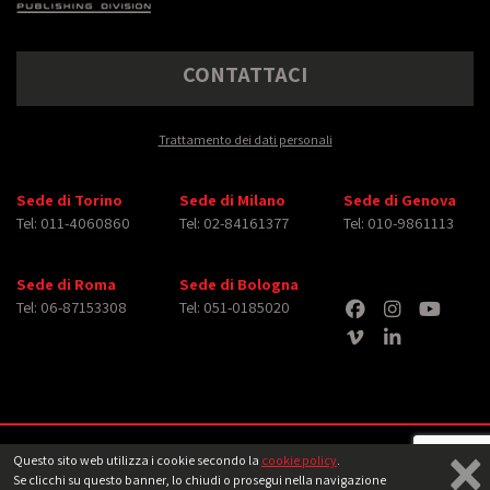
CONTATTACI
Trattamento dei dati personali
Sede di Torino
Sede di Milano
Sede di Genova
Tel: 011-4060860
Tel: 02-84161377
Tel: 010-9861113
Sede di Roma
Sede di Bologna
Tel: 06-87153308
Tel: 051-0185020
×
Copyright © 2026 iMasterArt S.r.l. ‐ All rights reserved. Tutti i diritti relativi ad
Questo sito web utilizza i cookie secondo la
cookie policy
.
immagini e video pubblicati sono dei rispettivi
aventi diritto
‐
Note legali
Se clicchi su questo banner, lo chiudi o prosegui nella navigazione