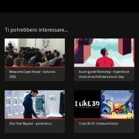
Ti potrebbero interessare...
Resoconto Open House – Autunno
Avant-garde Workshop – Esperienze
2016
illustrative d’oltreoceano di Joey
Guidone
Star Trek Beyond – parte terza
I Like 3D #5: l’attesa è finita!