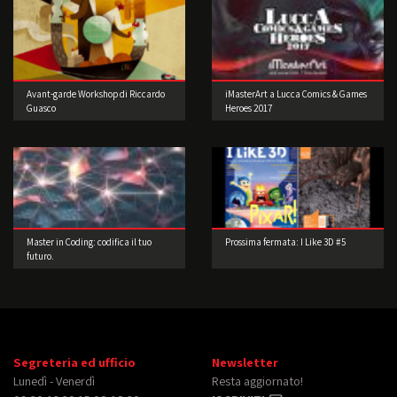
Avant-garde Workshop di Riccardo
iMasterArt a Lucca Comics & Games
Guasco
Heroes 2017
Master in Coding: codifica il tuo
Prossima fermata: I Like 3D #5
futuro.
Segreteria ed ufficio
Newsletter
Lunedì - Venerdì
Resta aggiornato!