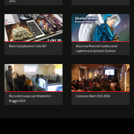
2015
Buon Compleanno I Like 3D!
Maurizio Manzieri scelto come
copertina di Asimov’s Science
Fiction – USA.
Riccardo Guasco ad iMasterArt –
Concorso iNext 2015-2016
Maggio 2014