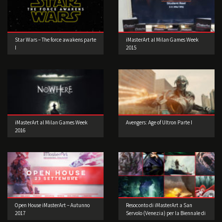
Star Wars – The force awakens parte
iMasterArt al Milan Games Week
I
2015
iMasterArt al Milan Games Week
Avengers: Age of Ultron Parte I
2016
Open House iMasterArt – Autunno
Resoconto di iMasterArt a San
2017
Servolo (Venezia) per la Biennale di
Architettura!