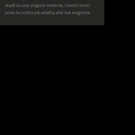
studi su una singola materia, i nostri corsi
sono la scelta più adatta alle tue esigenze.