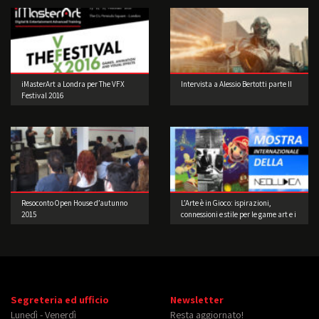
iMasterArt a Londra per The VFX
Intervista a Alessio Bertotti parte II
Festival 2016
Resoconto Open House d’autunno
L’Arte è in Gioco: ispirazioni,
2015
connessioni e stile per le game art e i
videogame a cura di Musea Game
Art Gallery
Segreteria ed ufficio
Newsletter
Lunedì - Venerdì
Resta aggiornato!