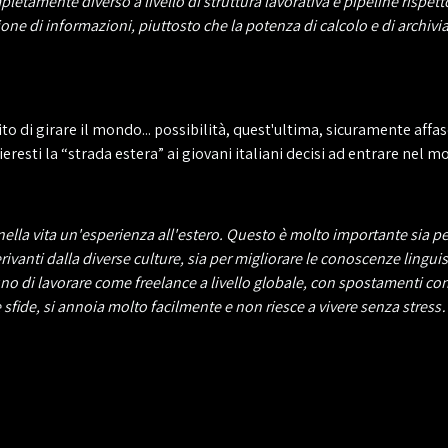
tamente diverso a livello di struttura lavorativa e pipeline rispett
one di informazioni, piuttosto che la potenza di calcolo e di archivi
to di girare il mondo... possibilità, quest'ultima, sicuramente affas
ieresti la “strada estera” ai giovani italiani decisi ad entrare nel
ta nella vita un'esperienza all'estero. Questo è molto importante sia
derivanti dalla diverse culture, sia per migliorare le conoscenze li
no di lavorare come freelance a livello globale, con spostamenti con
 sfide, si annoia molto facilmente e non riesce a vivere senza str