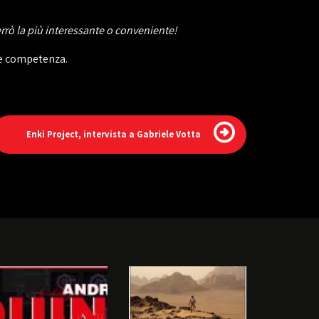
rrò la più interessante o conveniente!
a e competenza.
Enki Project, intervista a Gabriele Votta