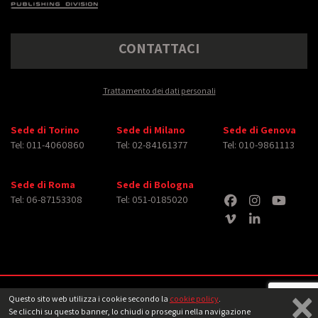
CONTATTACI
Trattamento dei dati personali
Sede di Torino
Sede di Milano
Sede di Genova
Tel: 011-4060860
Tel: 02-84161377
Tel: 010-9861113
Sede di Roma
Sede di Bologna
Tel: 06-87153308
Tel: 051-0185020
×
Copyright © 2026 iMasterArt S.r.l. ‐ All rights reserved. Tutti i diritti relativi ad
Questo sito web utilizza i cookie secondo la
cookie policy
.
immagini e video pubblicati sono dei rispettivi
aventi diritto
‐
Note legali
Se clicchi su questo banner, lo chiudi o prosegui nella navigazione