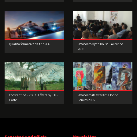
Qualità formativa da tripla A
Resoconto Open House – Autunno
2016
Constantine – Visual Effects by ILP –
Resoconto iMasterArt a Torino
Parte I
Comics 2016
Segreteria ed ufficio
Newsletter