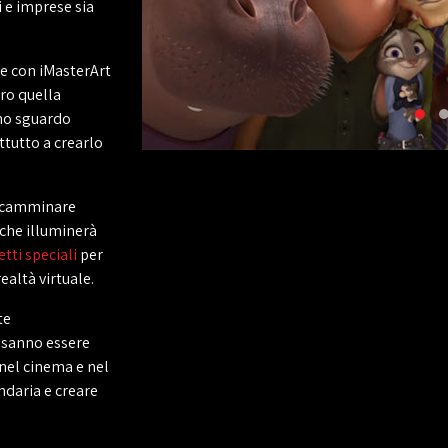
i e imprese sia
ce con iMasterArt
ro quella
uno sguardo
tutto a crearlo
i camminare
 che illuminerà
etti speciali
per
ealtà virtuale.
te
e sanno essere
nel cinema e nel
daria e creare