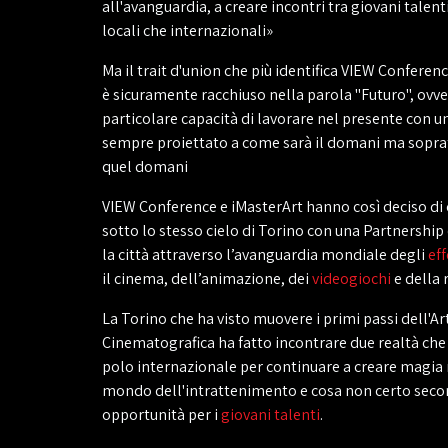
all'avanguardia, a creare incontri tra giovani talent
locali che internazionali»
Ma il trait d'union che più identifica VIEW Conferen
è sicuramente racchiuso nella parola "Futuro", ovve
particolare capacità di lavorare nel presente con 
sempre proiettato a come sarà il domani ma soprat
quel domani
VIEW Conference e iMasterArt hanno così deciso d
sotto lo stesso cielo di Torino con una Partnership
la città attraverso l’avanguardia mondiale degli
eff
il cinema, dell’animazione, dei
videogiochi
e della r
La Torino che ha visto muovere i primi passi dell'Ar
Cinematografica ha fatto incontrare due realtà ch
polo internazionale per continuare a creare magia 
mondo dell'intrattenimento e cosa non certo secon
opportunità per i
giovani talenti
.