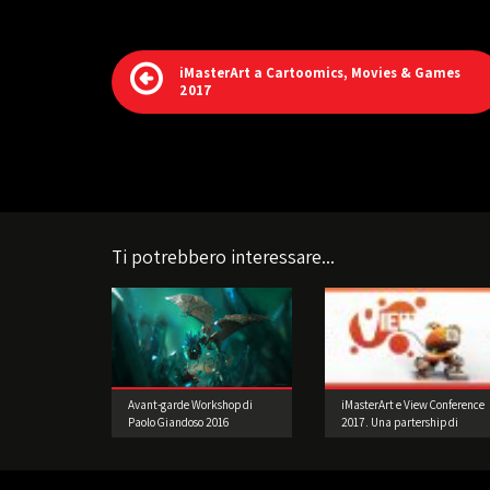
iMasterArt a Cartoomics, Movies & Games
2017
Ti potrebbero interessare...
Avant-garde Workshop di
iMasterArt e View Conference
Paolo Giandoso 2016
2017. Una partership di
successo!