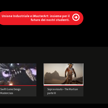
Unione Industriale e iMasterArt: insieme per il
futuro dei nostri studenti.
Swift Game Design
Sopravvissuto – The Martian
Masterclass
parte III