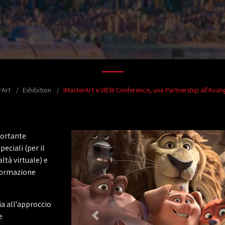
rArt
Exhibition
iMasterArt e VIEW Conference, una Partnership all’Avan
portante
eciali (per il
ltà virtuale) e
 formazione
ia all'approccio
e