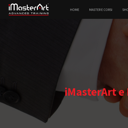
HOME
MASTER E CORSI
SH
iMasterArt e