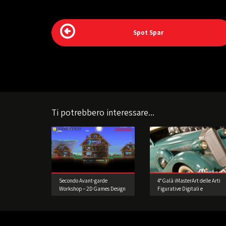
Spot Spar
Ti potrebbero interessare...
Secondo Avant-garde
4° Galà iMasterArt delle Arti
Workshop – 2D Games Design
Figurative Digitali e
e Prototipazione. Realizzate
dell’Intrattenimento:
il vostro videogioco!
Accendiamo i motori.