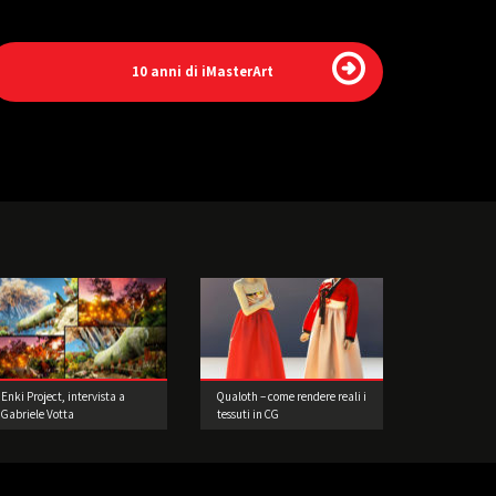
10 anni di iMasterArt
Enki Project, intervista a
Qualoth – come rendere reali i
Gabriele Votta
tessuti in CG