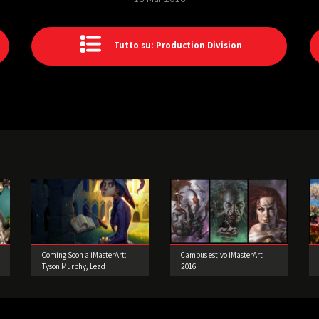
Tutto su: Production Division
Coming Soon a iMasterArt:
Campus estivo iMasterArt
Tyson Murphy, Lead
2016
Character Artist!