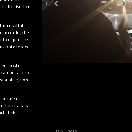
di alto livello e
timi risultati
o accordo, che
ento di partenza
uzioni e le idee
er i nostri
 campo la loro
ssionale e, non
 che un'Ente
ultura italiana,
artistiche
18 Mar 2016