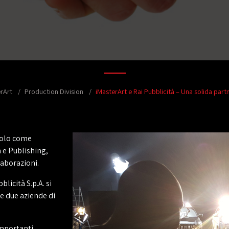
rArt
Production Division
iMasterArt e Rai Pubblicità – Una solida part
 solo come
 e Publishing,
laborazioni.
blicità S.p.A. si
e due aziende di
importanti