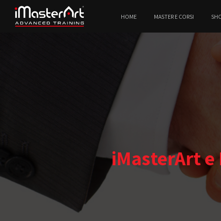
HOME
MASTER E CORSI
SH
iMasterArt e