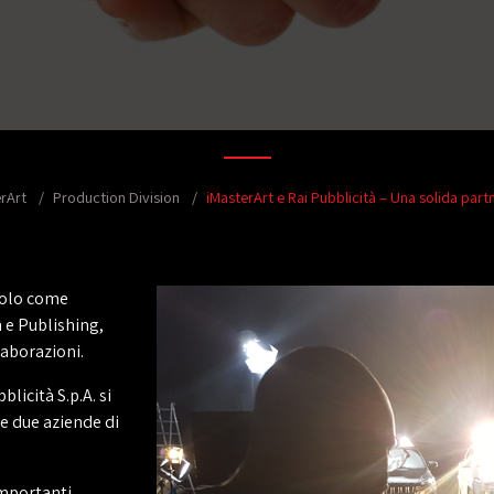
rArt
Production Division
iMasterArt e Rai Pubblicità – Una solida part
 solo come
 e Publishing,
laborazioni.
blicità S.p.A. si
e due aziende di
importanti