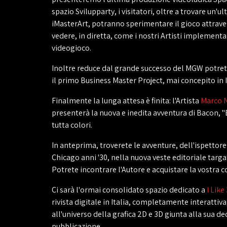
spazio Svilupparty, i visitatori, oltre a trovare un'ul
iMasterArt, potranno sperimentare il gioco attrav
vedere, in diretta, come i nostri Artisti implementa
videogioco.
Inoltre reduce dal grande successo del MGW potre
il primo Business Master Project, mai concepito in I
Finalmente la lunga attesa è finita: l'Artista
Marco 
presenterà la nuova e inedita avventura di Bacon, "
tutta colori.
In anteprima, troverete le avventure, dell'ispettore
Chicago anni '30, nella nuova veste editoriale targa
Potrete incontrare l'Autore e acquistare la vostra c
Ci sarà l'ormai consolidato spazio dedicato a
I Like
rivista digitale in Italia, completamente interattiva
all'universo della grafica 2D e 3D giunta alla sua d
pubblicazione.