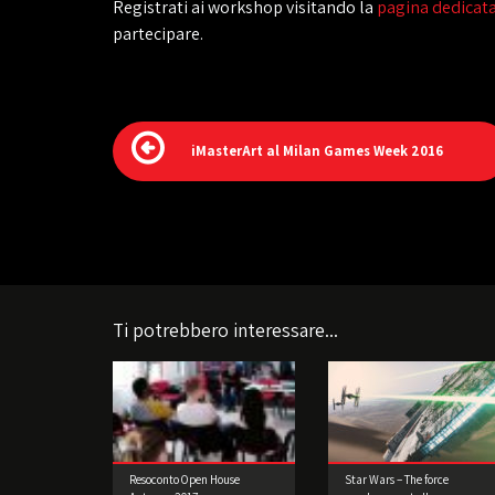
Registrati ai workshop visitando la
pagina dedicat
partecipare.
iMasterArt al Milan Games Week 2016
Ti potrebbero interessare...
Resoconto Open House
Star Wars – The force