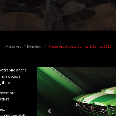
iMasterArt
Exhibition
iMasterArt al Lucca Comics & Games 2016
contrabile anche
demia occupa
gitale.
 Novembre,
rdere:
es,
ce Outlaw. Nello