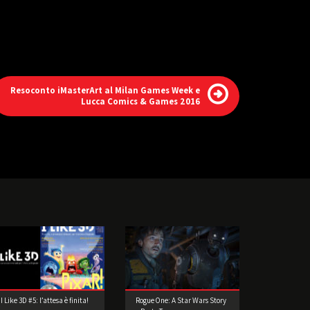
Resoconto iMasterArt al Milan Games Week e
Lucca Comics & Games 2016
I Like 3D #5: l’attesa è finita!
Rogue One: A Star Wars Story