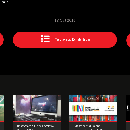
a
per
18 Oct 2016
Tutto su: Exhibition
iMasterArt a Lucca Comics &
iMasterArt al Salone