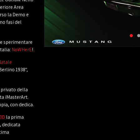
teriore Area
erso la Demo e
no fasi del
te sperimentare
talia:
NoWHerE
!
Natale
Berlino 1938",
 privato della
ta iMasterArt.
opia, con dedica.
 3D
la prima
, dedicata
ecima