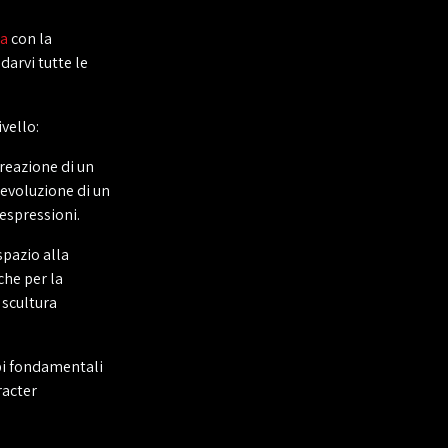
a
con la
darvi tutte le
vello:
creazione di un
'evoluzione di un
 espressioni.
pazio alla
che per la
 scultura
ipi fondamentali
racter