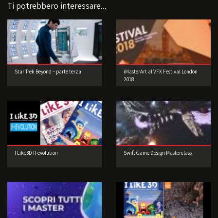
Ti potrebbero interessare...
Star Trek Beyond – parte terza
iMasterArt al VFX Festival London
2018
I Like3D R-evolution
Swift Game Design Masterclass