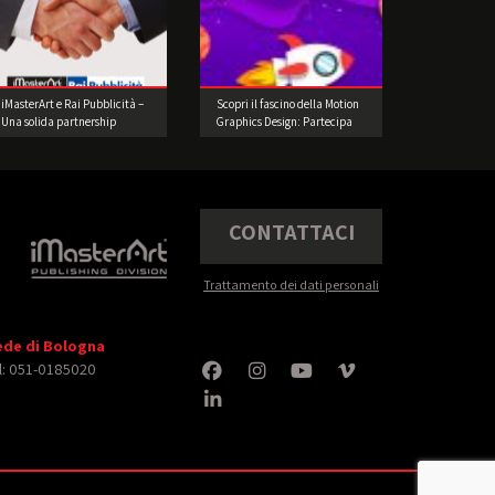
iMasterArt e Rai Pubblicità –
Scopri il fascino della Motion
Una solida partnership
Graphics Design: Partecipa
alla nostra Challenge di 8
Giorni!
CONTATTACI
Trattamento dei dati personali
ede di Bologna
l: 051-0185020