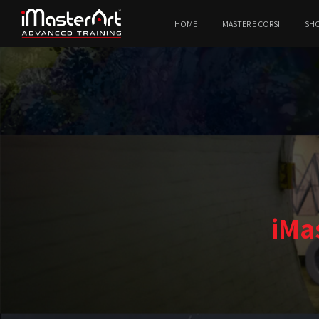
HOME
MASTER E CORSI
SH
iMa