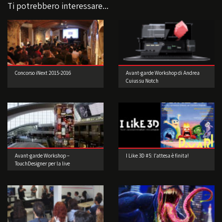
Ti potrebbero interessare...
Concorso iNext 2015-2016
Avant-garde Workshop di Andrea
Cuius su Notch
Avant-garde Workshop –
I Like 3D #5: l’attesa è finita!
TouchDesigner per la live
performance