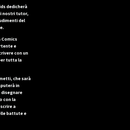
ids
dedicherà
i nostri tutor,
udimenti del
e.
la Comics
rtente e
crivere con un
er tutta la
umetti, che sarà
sputerà in
o disegnare
o con la
scrire a
lle battute e