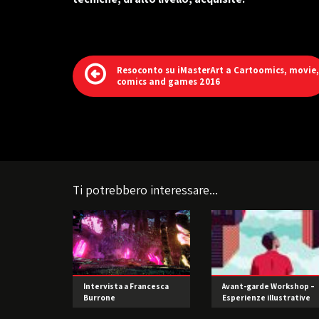
Resoconto su iMasterArt a Cartoomics, movie,
comics and games 2016
Ti potrebbero interessare...
Intervista a Francesca
Avant-garde Workshop –
Burrone
Esperienze illustrative
d’oltreoceano di Joey