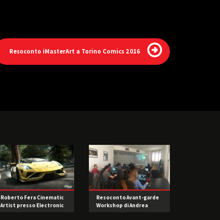
Resoconto iMasterArt a Torino Comics 2016
Roberto Fera Cinematic
Resoconto Avant-garde
Artist presso Electronic
Workshop di Andrea
Arts (EA)
Cuius su Notch