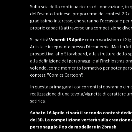
Sulla scia della continua ricerca di innovazione, in
dell'evento torinese, proporremo dei contest 2D e 
gradissimo interesse, che saranno l'occasione per 
proprie capacità attraverso una competizione diver
Si partirà
Venerdi 15 Aprile
con un workshop di Gigi
Artista e insegnante presso l'Accademia iMasterArt
prospettiva, allo Storyboard, alla struttura dello s
alla definizione dei personaggi e all'inchiostrazione
volendo, come momento formativo per poter parte
contest: "Comics Cartoon".
In questa prima gara i concorrenti si dovranno cim
realizzazione di una tavola/vignetta di carattere u
satirica.
Sabato 16 Aprile ci sarà il secondo contest ded
del 3D. La competizione verterà sulla creazione 
personaggio Pop da modellare in Zbrush.