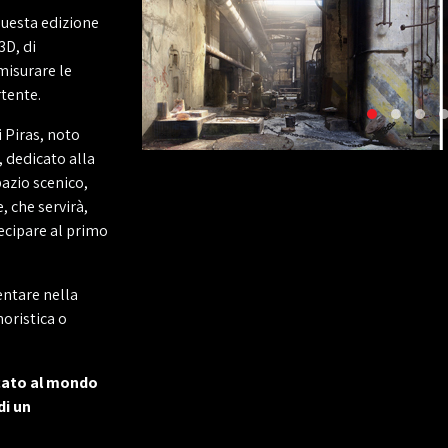
 questa edizione
3D, di
misurare le
tente.
 Piras, noto
, dedicato alla
pazio scenico,
, che servirà,
cipare al primo
entare nella
moristica o
icato al mondo
di un