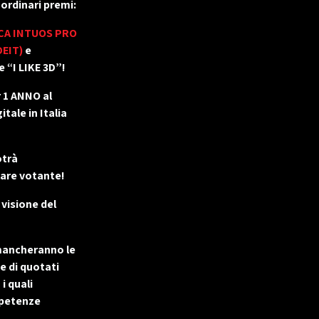
aordinari premi:
CA INTUOS PRO
DEIT)
e
 “I LIKE 3D”!
1 ANNO al
gitale in Italia
otrà
lare votante!
 visione del
mancheranno le
e di quotati
i quali
mpetenze