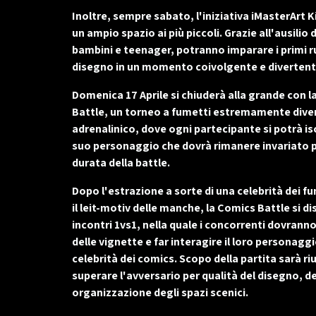
Inoltre, sempre sabato, l'iniziativa
iMasterArt K
un ampio spazio ai più piccoli. Grazie all'ausilio d
bambini e teenager, potranno imparare i primi r
disegno in un momento coivolgente e divertent
Domenica 17 Aprile
si chiuderà alla grande con 
Battle, un torneo a fumetti estremamente dive
adrenalinico, dove ogni partecipante si potrà is
suo personaggio che dovrà rimanere invariato p
durata della battle.
Dopo l'estrazione a sorte di una celebrità dei f
il leit-motiv delle manche, la Comics Battle si di
incontri 1vs1, nella quale i concorrenti dovrann
delle vignette e far interagire il loro personaggi
celebrità dei comics. Scopo della partita sarà riu
superare l'avversario per qualità del disegno, de
organizzazione degli spazi scenici.