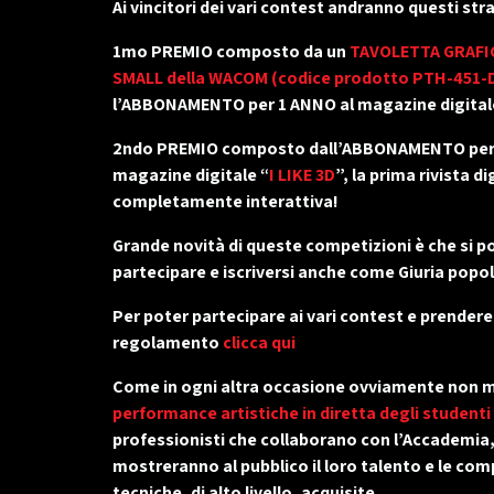
Ai vincitori dei vari contest andranno questi str
1mo PREMIO composto da un
TAVOLETTA GRAFI
SMALL della WACOM (codice prodotto PTH-451-
l’ABBONAMENTO per 1 ANNO al magazine digitale
2ndo PREMIO composto dall’ABBONAMENTO per 
magazine digitale “
I LIKE 3D
”, la prima rivista di
completamente interattiva!
Grande novità di queste competizioni è che si p
partecipare e iscriversi anche come Giuria popo
Per poter partecipare ai vari contest e prendere
regolamento
clicca qui
Come in ogni altra occasione ovviamente non 
performance artistiche in diretta degli studenti
professionisti che collaborano con l’Accademia, 
mostreranno al pubblico il loro talento e le co
tecniche, di alto livello, acquisite.