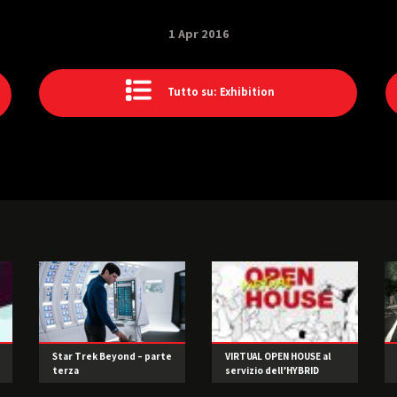
1 Apr 2016
Tutto su: Exhibition
Star Trek Beyond – parte
VIRTUAL OPEN HOUSE al
terza
servizio dell’HYBRID
LEARNING