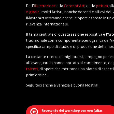
Dall'
illustrazione
alla
Concept Art
, dalla
pittura
all
digitale
, molti Artisti, nonchè docenti e allievi del
iMasterArt vedranno anche le opere esposte in un 
rilevanza internazionale.
Il tema centrale di questa sezione espositiva è l'Art
tradizionale come componente scenografica dei V
specifico campo di studio e di produzione della no
La costante ricerca di migliorarsi, l'impegno per 
all'avanguardia hanno portato al compimento, da 
talenti
, di opere che meritano una platea di esperti e
prim'ordine.
Seguiteci anche a Venezia e buona Mostra!
Resoconto del workshop con eon (alias