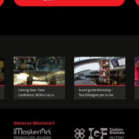
Coming Soon: View
Avant-garde Workshop –
Conference, MGW e Lucca
TouchDesigner per la live
Comics and Games!
performance 2° edizione
Universo iMasterArt