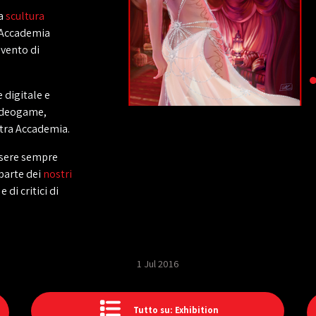
a
scultura
l'Accademia
evento di
e digitale e
ideogame,
stra Accademia.
essere sempre
parte dei
nostri
 di critici di
1 Jul 2016
Tutto su: Exhibition