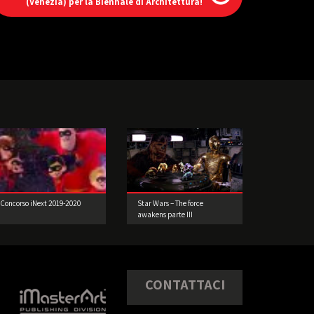
(Venezia) per la Biennale di Architettura!
Concorso iNext 2019-2020
Star Wars – The force
awakens parte III
CONTATTACI