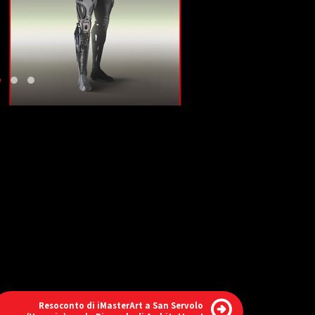
Resoconto di iMasterArt a San Servolo