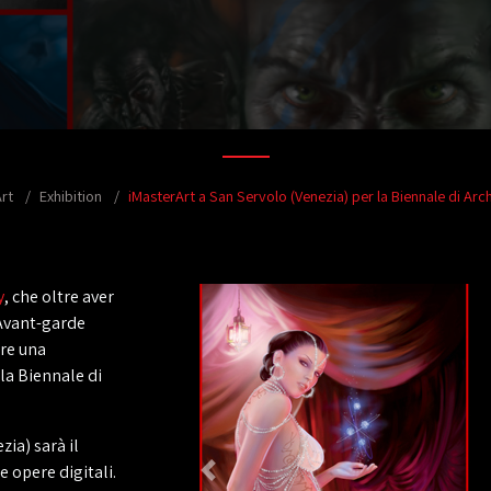
rt
Exhibition
iMasterArt a San Servolo (Venezia) per la Biennale di Arch
y
, che oltre aver
 Avant-garde
ere una
lla Biennale di
zia) sarà il
e opere digitali.