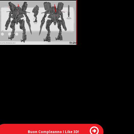
Buon Compleanno I Like 3D!