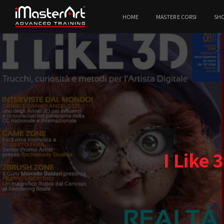
HOME
MASTER E CORSI
SH
I Like 