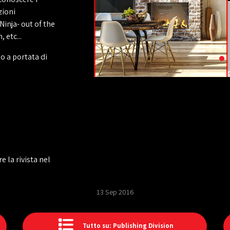
zioni
inja- out of the
 etc...
o a portata di
e la rivista nel
13 Sep 2016
Tutto su: Publishing Division