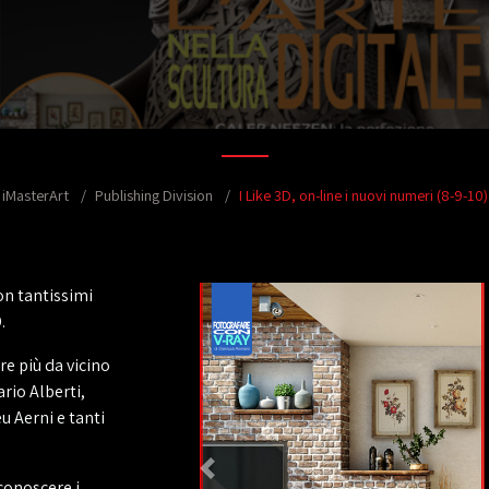
iMasterArt
Publishing Division
I Like 3D, on-line i nuovi numeri (8-9-10)
con tantissimi
.
re più da vicino
rio Alberti,
u Aerni e tanti
conoscere i