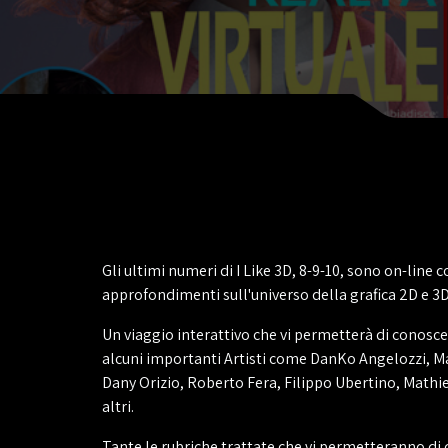
Gli ultimi numeri di I Like 3D, 8-9-10, sono on-line 
approfondimenti sull'universo della grafica 2D e 3D
Un viaggio interattivo che vi permetterà di conosce
alcuni importanti Artisti come DanKo Angelozzi, Ma
Dany Orizio, Roberto Fera, Filippo Ubertino, Mathie
altri.
Tante le rubriche trattate che vi permetteranno di 