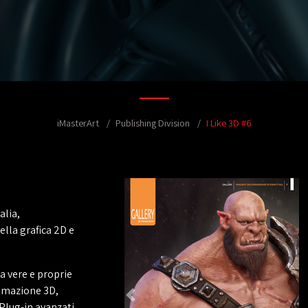
iMasterArt
Publishing Division
I Like 3D #6
alia,
lla grafica 2D e
ma vere e proprie
nimazione 3D,
 Plug-in avanzati