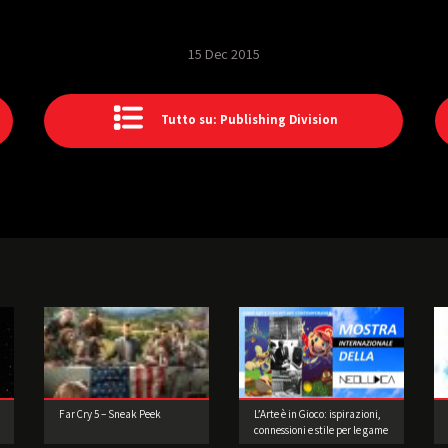
15 Dec 2015
Tutto su: Publishing Division
Far Cry 5 – Sneak Peek
L’Arte è in Gioco: ispirazioni,
connessioni e stile per le game
art e i videogame a cura di