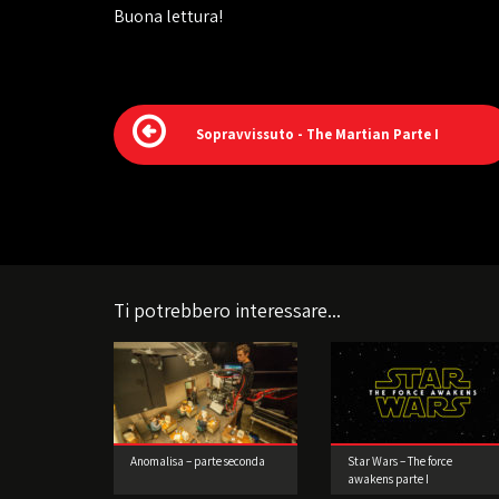
Buona lettura!
Sopravvissuto - The Martian Parte I
Ti potrebbero interessare...
Anomalisa – parte seconda
Star Wars – The force
awakens parte I