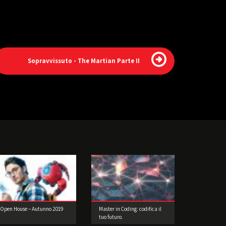
Sopravvissuto - The Martian Parte II
Open House – Autunno 2019
Master in Coding: codifica il
tuo futuro.