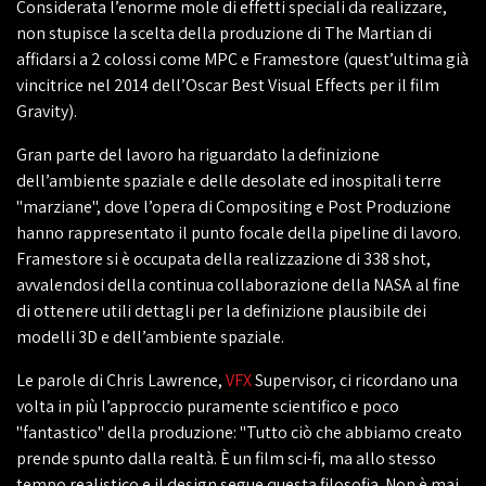
Considerata l’enorme mole di effetti speciali da realizzare,
non stupisce la scelta della produzione di The Martian di
affidarsi a 2 colossi come MPC e Framestore (quest’ultima già
vincitrice nel 2014 dell’Oscar Best Visual Effects per il film
Gravity).
Gran parte del lavoro ha riguardato la definizione
dell’ambiente spaziale e delle desolate ed inospitali terre
"marziane", dove l’opera di Compositing e Post Produzione
hanno rappresentato il punto focale della pipeline di lavoro.
Framestore si è occupata della realizzazione di 338 shot,
avvalendosi della continua collaborazione della NASA al fine
di ottenere utili dettagli per la definizione plausibile dei
modelli 3D e dell’ambiente spaziale.
Le parole di Chris Lawrence,
VFX
Supervisor, ci ricordano una
volta in più l’approccio puramente scientifico e poco
"fantastico" della produzione: "Tutto ciò che abbiamo creato
prende spunto dalla realtà. È un film sci-fi, ma allo stesso
tempo realistico e il design segue questa filosofia. Non è mai