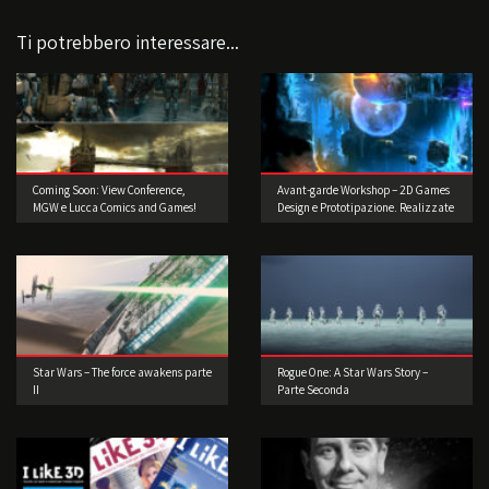
Ti potrebbero interessare...
Coming Soon: View Conference,
Avant-garde Workshop – 2D Games
MGW e Lucca Comics and Games!
Design e Prototipazione. Realizzate
il vostro videogioco!
Star Wars – The force awakens parte
Rogue One: A Star Wars Story –
II
Parte Seconda