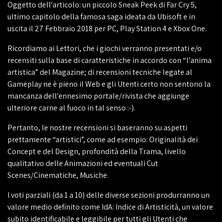
Oggetto dell'articolo: un piccolo Sneak Peek di Far Cry 5,
ultimo capitolo della famosa saga ideata da Ubisoft e in
uscita il 27 Febbraio 2018 per PC, Play Station 4 e Xbox One.
Ricordiamo ai Lettori, che i giochi verranno presentati e/o
recensiti sulla base di caratteristiche in accordo con “l'anima
artistica” del Magazine; di recensioni tecniche legate al
Gameplay ne è pieno il Web e gli Utenti certo non sentono la
mancanza dell'ennesimo portale/rivista che aggiunge
ulteriore carne al fuoco in tal senso :-).
Pertanto, le nostre recensioni si baseranno su aspetti
prettamente “artistici”, come ad esempio: Originalità dei
Concept e del Design, profondità della Trama, livello
qualitativo delle Animazioni ed eventuali Cut
Scenes/Cinematiche, Musiche.
I voti parziali (da 1 a 10) delle diverse sezioni produrranno un
valore medio definito come IdA: Indice di Artisticità, un valore
subito identificabile e leggibile per tutti gli Utenti che