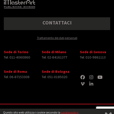
CONTATTACI
Trattamento dei dati personali
Sede di Torino
Sede di Milano
Sede di Genova
Tel: 011-4060860
Tel: 02-84161377
Tel: 010-9861113
Sede di Roma
Sede di Bologna
Tel: 06-87153308
Tel: 051-0185020
Copyright © 2026 iMasterArt S.r.l. ‐ All rights reserved. Tutti i diritti relativi ad
Questo sito web utilizza i cookie secondo la
cookie policy
.