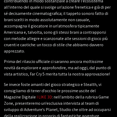
contribuendo in modo sostanziale a creare l'ecosistema
all'interno del quale si svolge un'azione frenetica e già di per
sé decisamente cinematografica; il tappeto sonoro fatto di
brani scelti in modo assolutamente non casuale,
accompagna il giocatore in un'atmosfera tipicamente
Americana e, talvolta, sono gli stessi brani a contrapporsi
con melodie allegre e scanzonate alle sessioni di gioco più
cruenti e caotiche: un tocco di stile che abbiamo davvero
apprezzato.
Prima del rilascio ufficiale ci saranno ancora moltissime
novità da esplorare e approfondire, ma ad oggi, dal punto di
vista artistico, Far Cry 5 merita tutta la nostra approvazione!
Se invece foste amanti del gioco strategico e Stealth, vi
consigliamo di tener d'occhio le prossime uscite del
Magazine Digitale
I LIKE 3D
: nell'ambito della rubrica Game
Zone, presenteremo un'esclusiva intervista al team di
sviluppo di Adventure's Planet, Studio che oltre ad occuparsi
della realizzazione in proprio di fantastiche avventure