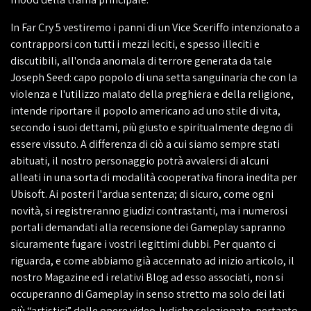
In Far Cry 5 vestiremo i panni di un Vice Sceriffo intenzionato a
contrapporsi con tutti i mezzi leciti, e spesso illeciti e
discutibili, all'onda anomala di terrore generata da tale
Joseph Seed: capo popolo di una setta sanguinaria che con la
violenza e l'utilizzo malato della preghiera e della religione,
intende riportare il popolo americano ad uno stile di vita,
secondo i suoi dettami, più giusto e spiritualmente degno di
essere vissuto. A differenza di ciò a cui siamo sempre stati
abituati, il nostro personaggio potrà avvalersi di alcuni
alleati in una sorta di modalità cooperativa finora inedita per
Ubisoft. Ai posteri l'ardua sentenza; di sicuro, come ogni
novità, si registreranno giudizi contrastanti, ma i numerosi
portali demandati alla recensione dei Gameplay sapranno
sicuramente fugare i vostri legittimi dubbi. Per quanto ci
riguarda, e come abbiamo già accennato ad inizio articolo, il
nostro Magazine ed i relativi Blog ad esso associati, non si
occuperanno di Gameplay in senso stretto ma solo dei lati
più “artistici” delle opere video-ludiche selezionate, pertanto