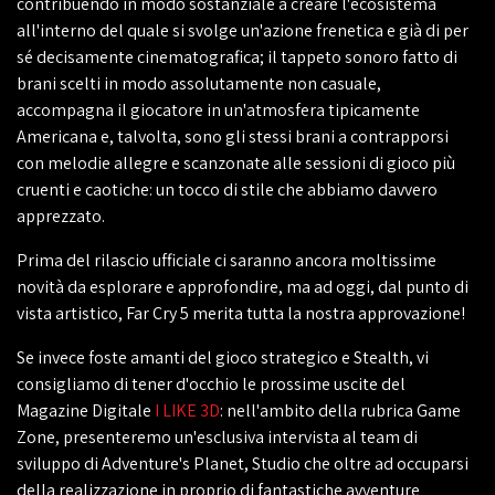
contribuendo in modo sostanziale a creare l'ecosistema
all'interno del quale si svolge un'azione frenetica e già di per
sé decisamente cinematografica; il tappeto sonoro fatto di
brani scelti in modo assolutamente non casuale,
accompagna il giocatore in un'atmosfera tipicamente
Americana e, talvolta, sono gli stessi brani a contrapporsi
con melodie allegre e scanzonate alle sessioni di gioco più
cruenti e caotiche: un tocco di stile che abbiamo davvero
apprezzato.
Prima del rilascio ufficiale ci saranno ancora moltissime
novità da esplorare e approfondire, ma ad oggi, dal punto di
vista artistico, Far Cry 5 merita tutta la nostra approvazione!
Se invece foste amanti del gioco strategico e Stealth, vi
consigliamo di tener d'occhio le prossime uscite del
Magazine Digitale
I LIKE 3D
: nell'ambito della rubrica Game
Zone, presenteremo un'esclusiva intervista al team di
sviluppo di Adventure's Planet, Studio che oltre ad occuparsi
della realizzazione in proprio di fantastiche avventure