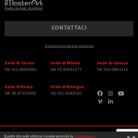
CONTATTACI
Trattamento dei dati personali
Sede di Torino
Sede di Milano
Sede di Genova
Tel: 011-4060860
Tel: 02-84161377
Tel: 010-9861113
Sede di Roma
Sede di Bologna
Tel: 06-87153308
Tel: 051-0185020
Copyright © 2026 iMasterArt S.r.l. ‐ All rights reserved. Tutti i diritti relativi ad
Questo sito web utilizza i cookie secondo la
cookie policy
.