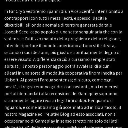
In Far Cry 5 vestiremo i panni di un Vice Sceriffo intenzionato a
contrapporsi con tutti i mezzi leciti, e spesso illeciti e
discutibili, all'onda anomala di terrore generata da tale
Joseph Seed: capo popolo di una setta sanguinaria che con la
violenza e l'utilizzo malato della preghiera e della religione,
intende riportare il popolo americano ad uno stile di vita,
secondo i suoi dettami, più giusto e spiritualmente degno di
essere vissuto. A differenza di ciò a cui siamo sempre stati
abituati, il nostro personaggio potrà avvalersi di alcuni
alleati in una sorta di modalità cooperativa finora inedita per
Ubisoft. Ai posteri l'ardua sentenza; di sicuro, come ogni
novità, si registreranno giudizi contrastanti, ma i numerosi
portali demandati alla recensione dei Gameplay sapranno
sicuramente fugare i vostri legittimi dubbi. Per quanto ci
riguarda, e come abbiamo già accennato ad inizio articolo, il
nostro Magazine ed i relativi Blog ad esso associati, non si
occuperanno di Gameplay in senso stretto ma solo dei lati
più “artistici” delle opere video-ludiche selezionate, pertanto