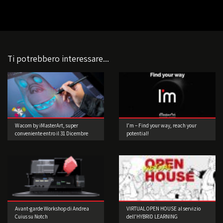
Ti potrebbero interessare...
Wacom by iMasterArt, super
I’m – Find your way, reach your
conveniente entro il 31 Dicembre
potential!
2015!
Avant-garde Workshop di Andrea
VIRTUAL OPEN HOUSE al servizio
Cuius su Notch
dell’HYBRID LEARNING