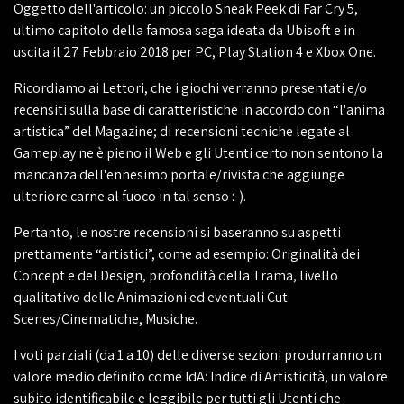
Oggetto dell'articolo: un piccolo Sneak Peek di Far Cry 5,
ultimo capitolo della famosa saga ideata da Ubisoft e in
uscita il 27 Febbraio 2018 per PC, Play Station 4 e Xbox One.
Ricordiamo ai Lettori, che i giochi verranno presentati e/o
recensiti sulla base di caratteristiche in accordo con “l'anima
artistica” del Magazine; di recensioni tecniche legate al
Gameplay ne è pieno il Web e gli Utenti certo non sentono la
mancanza dell'ennesimo portale/rivista che aggiunge
ulteriore carne al fuoco in tal senso :-).
Pertanto, le nostre recensioni si baseranno su aspetti
prettamente “artistici”, come ad esempio: Originalità dei
Concept e del Design, profondità della Trama, livello
qualitativo delle Animazioni ed eventuali Cut
Scenes/Cinematiche, Musiche.
I voti parziali (da 1 a 10) delle diverse sezioni produrranno un
valore medio definito come IdA: Indice di Artisticità, un valore
subito identificabile e leggibile per tutti gli Utenti che