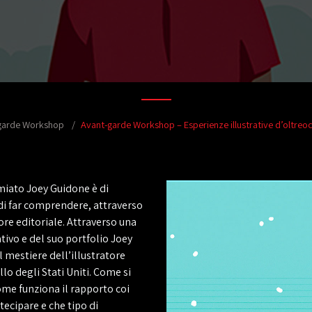
garde Workshop
Avant-garde Workshop – Esperienze illustrative d’oltre
emiato
Joey Guidone
è di
di far comprendere, attraverso
ore editoriale
. Attraverso una
tivo e del suo
portfolio
Joey
l mestiere dell’illustratore
o degli Stati Uniti. Come si
ome funziona il
rapporto coi
rtecipare
e che tipo di