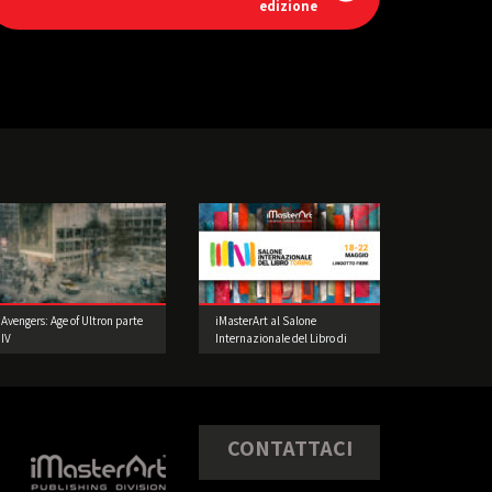
edizione
Avengers: Age of Ultron parte
iMasterArt al Salone
IV
Internazionale del Libro di
Torino
CONTATTACI