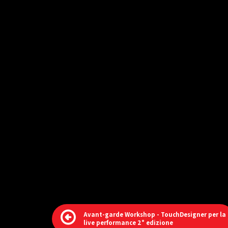
Avant-garde Workshop - TouchDesigner per la
live performance 2° edizione