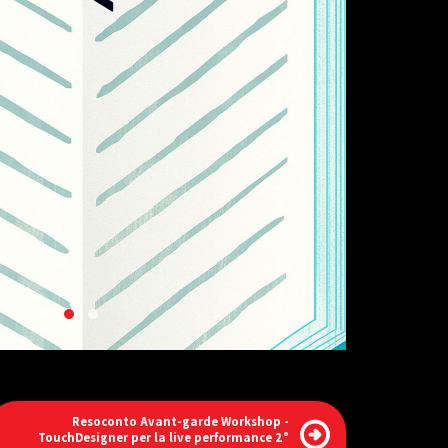
Resoconto Avant-garde Workshop -
TouchDesigner per la live performance 2°