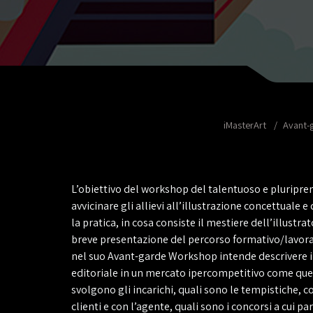
iMasterArt
Avant-
L’obiettivo del workshop del talentuoso e pluripr
avvicinare gli allievi all’
illustrazione concettuale
e 
la pratica, in cosa consiste il mestiere dell’
illustrat
breve presentazione del percorso formativo/lavora
nel suo
Avant-garde Workshop
intende descrivere i
editoriale in un mercato ipercompetitivo come quell
svolgono gli
incarichi
, quali sono le
tempistiche
, c
clienti e con l’agente
, quali sono
i concorsi a cui pa