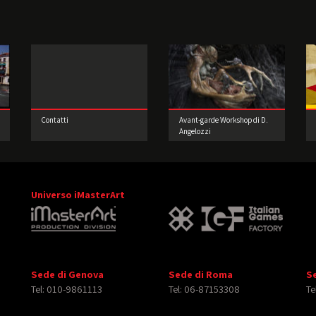
Contatti
Avant-garde Workshop di D.
Angelozzi
Universo iMasterArt
Sede di Genova
Sede di Roma
S
Tel: 010-9861113
Tel: 06-87153308
Te