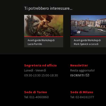
Ti potrebbero interessare...
Avant-garde Workshop di
Avant-garde Workshop di
Lucio Parrillo
Mark Spevick a cura di
Escape Studios
Segreteria ed ufficio
Newsletter
Lunedì - Venerdì
Resta aggiornato!
09:30-13:30 15:00-18:30
ISCRIVITI
Sede di Torino
Sede di Milano
Tel: 011-4060860
Tel: 02-84161377