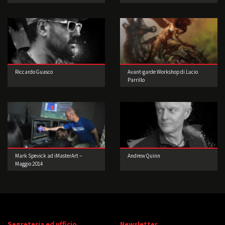
Riccardo Guasco
Avant-garde Workshop di Lucio
Parrillo
Mark Spevick ad iMasterArt –
Andrew Quinn
Maggio 2014
Segreteria ed ufficio
Newsletter