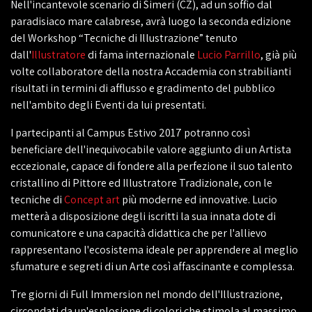
Nell'incantevole scenario di Simeri (CZ), ad un soffio dal
paradisiaco mare calabrese, avrà luogo la seconda edizione
del Workshop “Tecniche di Illustrazione” tenuto
dall'
Illustratore
di fama internazionale
Lucio Parrillo
, già più
volte collaboratore della nostra Accademia con strabilianti
risultati in termini di afflusso e gradimento del pubblico
nell'ambito degli Eventi da lui presentati.
I partecipanti al Campus Estivo 2017 potranno così
beneficiare dell'inequivocabile valore aggiunto di un Artista
eccezionale, capace di fondere alla perfezione il suo talento
cristallino di Pittore ed Illustratore Tradizionale, con le
tecniche di
Concept art
più moderne ed innovative. Lucio
metterà a disposizione degli iscritti la sua innata dote di
comunicatore e una capacità didattica che per l'allievo
rappresentano l'ecosistema ideale per apprendere al meglio
sfumature e segreti di un Arte così affascinante e complessa.
Tre giorni di Full Immersion nel mondo dell'Illustrazione,
circondati da un'esplosione di colori che stimola al massimo