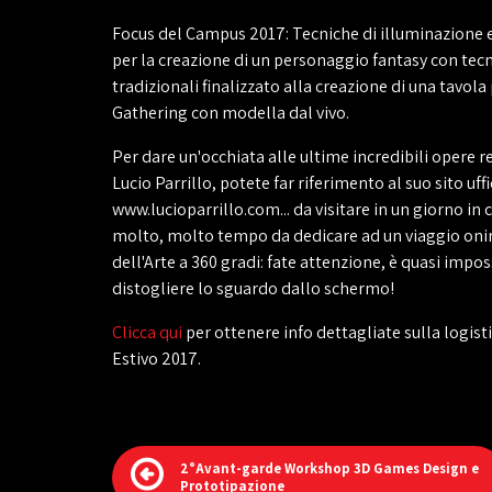
Focus del Campus 2017: Tecniche di illuminazione 
per la creazione di un personaggio fantasy con tec
tradizionali finalizzato alla creazione di una tavol
Gathering con modella dal vivo.
Per dare un'occhiata alle ultime incredibili opere r
Lucio Parrillo, potete far riferimento al suo sito uffi
www.lucioparrillo.com... da visitare in un giorno in 
molto, molto tempo da dedicare ad un viaggio oni
dell'Arte a 360 gradi: fate attenzione, è quasi impos
distogliere lo sguardo dallo schermo!
Clicca qui
per ottenere info dettagliate sulla logis
Estivo 2017.
2°Avant-garde Workshop 3D Games Design e
Prototipazione