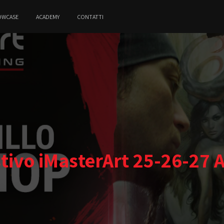
OWCASE
ACADEMY
CONTATTI
ivo iMasterArt 25-26-27 