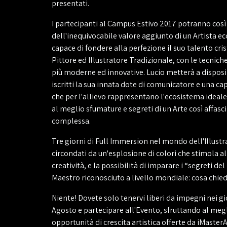
presentati.
I partecipanti al Campus Estivo 2017 potranno così
dell'inequivocabile valore aggiunto di un Artista ec
capace di fondere alla perfezione il suo talento cris
Pittore ed Illustratore Tradizionale, con le tecnich
più moderne ed innovative. Lucio metterà a disposi
iscritti la sua innata dote di comunicatore e una ca
che per l'allievo rappresentano l'ecosistema ideal
al meglio sfumature e segreti di un Arte così affasc
complessa.
Tre giorni di Full Immersion nel mondo dell'Illustr
circondati da un'esplosione di colori che stimola a
creatività, e la possibilità di imparare i “segreti de
Maestro riconosciuto a livello mondiale: cosa chied
Niente! Dovete solo tenervi liberi da impegni nei gi
Agosto e partecipare all'Evento, sfruttando al megl
opportunità di crescita artistica offerte da iMasterA