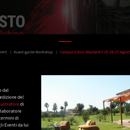
rArt
Avant-garde Workshop
Campus Estivo iMasterArt 25-26-27 Agos
o dal
edizione del
llustratore
di
ollaboratore
termini di
i Eventi da lui