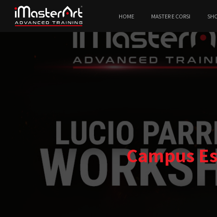
HOME
MASTER E CORSI
SH
Campus Est