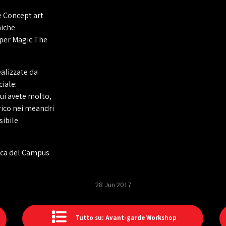
e Concept art
niche
a per Magic The
ealizzate da
ciale:
cui avete molto,
rico nei meandri
sibile
tica del Campus
28 Jun 2017
Tutto su: Avant-garde Workshop