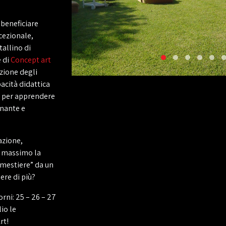
 beneficiare
cezionale,
tallino di
e di
Concept art
zione degli
pacità didattica
e per apprendere
inante e
azione,
l massimo la
l mestiere” da un
ere di più?
orni: 25 – 26 – 27
io le
rt!