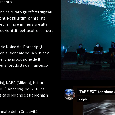
rimento.
n ha curato gli effetti digitali
nt. Negli ultimi anni si sta
-schermo e immersivi e alla
oduzioni di spettacoli di danza e
serie Koine dei Pomeriggi
er la Biennale della Musica a
per una produzione de Il
heria, prodotta da Francesco
a), NABA (Milano), Istituto
NU (Canberra). Nel 2016 ha
sica di Milano e alla Monash
nnato della Creatività: