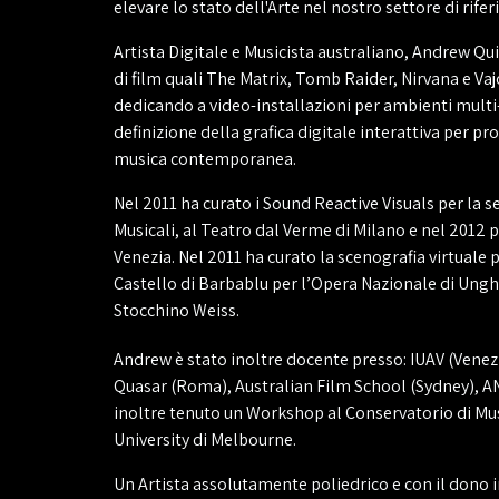
elevare lo stato dell'Arte nel nostro settore di rife
Artista Digitale e Musicista australiano, Andrew Quin
di film quali The Matrix, Tomb Raider, Nirvana e Vajo
dedicando a video-installazioni per ambienti multi
definizione della grafica digitale interattiva per pr
musica contemporanea.
Nel 2011 ha curato i Sound Reactive Visuals per la 
Musicali, al Teatro dal Verme di Milano e nel 2012 p
Venezia. Nel 2011 ha curato la scenografia virtuale 
Castello di Barbablu per l’Opera Nazionale di Ung
Stocchino Weiss.
Andrew è stato inoltre docente presso: IUAV (Venezi
Quasar (Roma), Australian Film School (Sydney), A
inoltre tenuto un Workshop al Conservatorio di Mu
University di Melbourne.
Un Artista assolutamente poliedrico e con il dono i