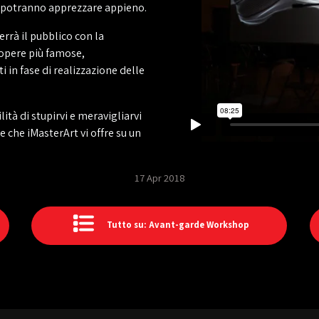
op potranno apprezzare appieno.
rrà il pubblico con la
 opere più famose,
 in fase di realizzazione delle
tà di stupirvi e meravigliarvi
e che iMasterArt vi offre su un
17 Apr 2018
Tutto su: Avant-garde Workshop