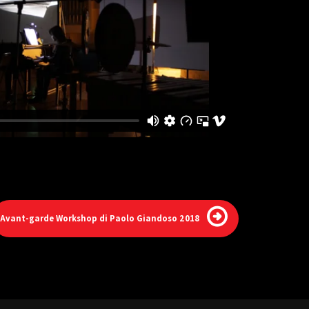
Avant-garde Workshop di Paolo Giandoso 2018