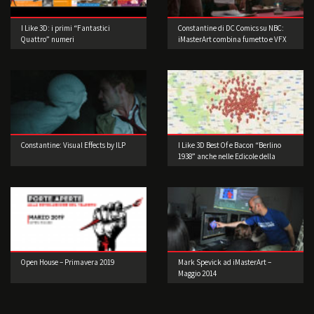
I Like 3D: i primi “Fantastici
Constantine di DC Comics su NBC:
Quattro” numeri
iMasterArt combina fumetto e VFX
Constantine: Visual Effects by ILP
I Like 3D Best Of e Bacon “Berlino
1938” anche nelle Edicole della
Lombardia
Open House – Primavera 2019
Mark Spevick ad iMasterArt –
Maggio 2014