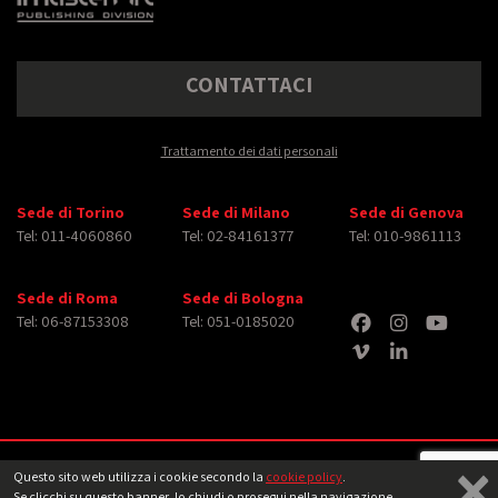
CONTATTACI
Trattamento dei dati personali
Sede di Torino
Sede di Milano
Sede di Genova
Tel: 011-4060860
Tel: 02-84161377
Tel: 010-9861113
Sede di Roma
Sede di Bologna
Tel: 06-87153308
Tel: 051-0185020
×
Copyright © 2026 iMasterArt S.r.l. ‐ All rights reserved. Tutti i diritti relativi ad
Questo sito web utilizza i cookie secondo la
cookie policy
.
immagini e video pubblicati sono dei rispettivi
aventi diritto
‐
Note legali
Se clicchi su questo banner, lo chiudi o prosegui nella navigazione