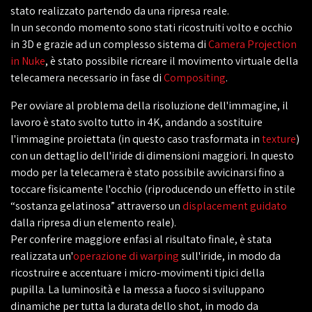
stato realizzato partendo da una ripresa reale.
In un secondo momento sono stati ricostruiti volto e occhio
in 3D e grazie ad un complesso sistema di
Camera Projection
in Nuke
, è stato possibile ricreare il movimento virtuale della
telecamera necessario in fase di
Compositing
.
Per ovviare al problema della risoluzione dell'immagine, il
lavoro è stato svolto tutto in 4K, andando a sostituire
l'immagine proiettata (in questo caso trasformata in
texture
)
con un dettaglio dell'iride di dimensioni maggiori. In questo
modo per la telecamera è stato possibile avvicinarsi fino a
toccare fisicamente l'occhio (riproducendo un effetto in stile
“sostanza gelatinosa” attraverso un
displacement guidato
dalla ripresa di un elemento reale).
Per conferire maggiore enfasi al risultato finale, è stata
realizzata un'
operazione di warping
sull'iride, in modo da
ricostruire e accentuare i micro-movimenti tipici della
pupilla. La luminosità e la messa a fuoco si sviluppano
dinamiche per tutta la durata dello shot, in modo da