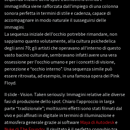
immaginifica viene rafforzata dall'impiego di una colonna
sonora perfetta in termini di stile e cadenza, capace di
accompagnare in modo naturale il susseguirsi delle
immagini.
La sequenza iniziale dell'occhio potrebbe rimandare, non
sappiamo quanto volutamente, alla cultura psichedelica
degli anni 70; gli artisti che operavano all'interno di questo
vasto bacino culturale, sembravano infatti avere una vera
ossessione per l'occhio umano e per i concetti di visione,
percezione e “occhio interno”. Una sequenza simile può
essere ritrovata, ad esempio, in una famosa opera dei Pink
Floyd.
II slide - Vision. Taken seriously: Immagini relative alle diverse
fasi di produzione dello spot. Chiaro l'approccio in larga
parte “tradizionale”; moltissimi effetti sono stati filmati dal
vivo e poi affinati in digitale in termini di illuminazione e
atmosfera generale grazie ai software
Maya di Autodesk
e
Nuke di The Foundry
. Il risultato è il perfetto connubio tra