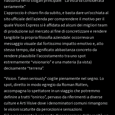
riassunta nello slogan principale: “La vista va considerata
seriamente.”
L'approccio è chiaro fin da subito, e basta dare un'occhiata al
sito ufficiale dell'azienda per comprendere il motivo per il
quale Vision Express si è affidata ad alcuni dei migliori team
di produzione sul mercato al fine di concretizzare e rendere
tangibile la propria filosofia aziendale: occorreva un
messaggio visuale dal fortissimo impatto emotivo e, allo
stesso tempo, dal significato abbastanza concreto da
rendere plausibile l'accostamento tra uno spot
estremamente “visionario” e una materia (la vista)
decisamente “terrena”.
“Vision. Taken seriously” coglie pienamente nel segno. Lo
spot, diretto in modo egregio da Roman Rütten,
accompagna lo spettatore in un viaggio che potremmo
definire a tratti “onirico”, pervaso da riferimenti a diverse
culture e Arti Visive dove i denominatori comuni rimangono:
le visioni scaturite da percezioni e sensazioni.