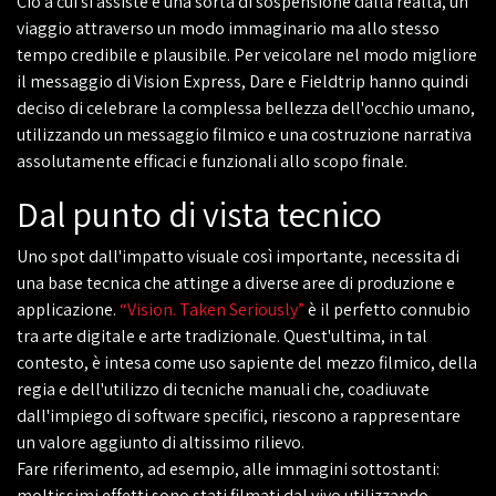
Ciò a cui si assiste è una sorta di sospensione dalla realtà, un
viaggio attraverso un modo immaginario ma allo stesso
tempo credibile e plausibile. Per veicolare nel modo migliore
il messaggio di Vision Express, Dare e Fieldtrip hanno quindi
deciso di celebrare la complessa bellezza dell'occhio umano,
utilizzando un messaggio filmico e una costruzione narrativa
assolutamente efficaci e funzionali allo scopo finale.
Dal punto di vista tecnico
Uno spot dall'impatto visuale così importante, necessita di
una base tecnica che attinge a diverse aree di produzione e
applicazione.
“Vision. Taken Seriously”
è il perfetto connubio
tra arte digitale e arte tradizionale. Quest'ultima, in tal
contesto, è intesa come uso sapiente del mezzo filmico, della
regia e dell'utilizzo di tecniche manuali che, coadiuvate
dall'impiego di software specifici, riescono a rappresentare
un valore aggiunto di altissimo rilievo.
Fare riferimento, ad esempio, alle immagini sottostanti:
moltissimi effetti sono stati filmati dal vivo utilizzando