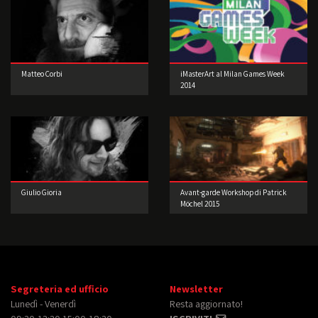
Matteo Corbi
iMasterArt al Milan Games Week
2014
Giulio Gioria
Avant-garde Workshop di Patrick
Möchel 2015
Segreteria ed ufficio
Newsletter
Lunedì - Venerdì
Resta aggiornato!