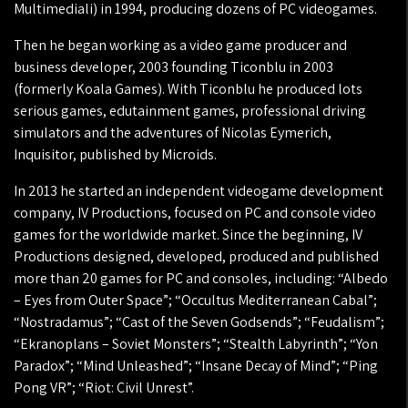
Multimediali) in 1994, producing dozens of PC videogames.
Then he began working as a video game producer and
business developer, 2003 founding Ticonblu in 2003
(formerly Koala Games). With Ticonblu he produced lots
serious games, edutainment games, professional driving
simulators and the adventures of Nicolas Eymerich,
Inquisitor, published by Microids.
In 2013 he started an independent videogame development
company, IV Productions, focused on PC and console video
games for the worldwide market. Since the beginning, IV
Productions designed, developed, produced and published
more than 20 games for PC and consoles, including: “Albedo
– Eyes from Outer Space”; “Occultus Mediterranean Cabal”;
“Nostradamus”; “Cast of the Seven Godsends”; “Feudalism”;
“Ekranoplans – Soviet Monsters”; “Stealth Labyrinth”; “Yon
Paradox”; “Mind Unleashed”; “Insane Decay of Mind”; “Ping
Pong VR”; “Riot: Civil Unrest”.