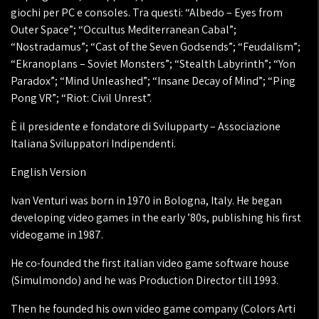
giochi per PC e consoles. Tra questi: “Albedo – Eyes from
Outer Space”; “Occultus Mediterranean Cabal”;
“Nostradamus”; “Cast of the Seven Godsends”; “Feudalism”;
“Ekranoplans – Soviet Monsters”; “Stealth Labyrinth”; “Yon
Paradox”; “Mind Unleashed”; “Insane Decay of Mind”; “Ping
Pong VR”; “Riot: Civil Unrest”.
È il presidente e fondatore di Svilupparty – Associazione
Italiana Sviluppatori Indipendenti.
English Version
Ivan Venturi was born in 1970 in Bologna, Italy. He began
developing video games in the early ’80s, publishing his first
videogame in 1987.
He co-founded the first italian video game software house
(Simulmondo) and he was Production Director till 1993.
Then he founded his own video game company (Colors Arti