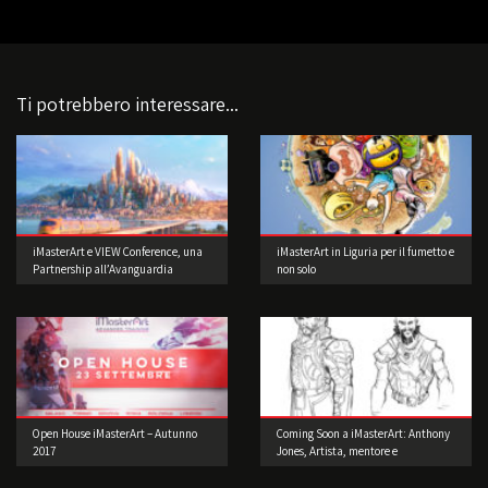
Ti potrebbero interessare...
iMasterArt e VIEW Conference, una
iMasterArt in Liguria per il fumetto e
Partnership all’Avanguardia
non solo
Open House iMasterArt – Autunno
Coming Soon a iMasterArt: Anthony
2017
Jones, Artista, mentore e
imprenditore!