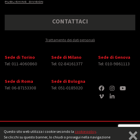
CONTATTACI
Trattamento dei dati personali
Sede di Torino
Sede di Milano
Sede di Genova
Tel: 011-4060860
Tel: 02-84161377
Tel: 010-9861113
Sede di Roma
Sede di Bologna
Tel: 06-87153308
Tel: 051-0185020
×
Copyright © 2026 iMasterArt S.r.l. ‐ All rights reserved. Tutti i diritti relativi ad
Questo sito web utilizza i cookie secondo la
cookie policy
.
immagini e video pubblicati sono dei rispettivi
aventi diritto
‐
Note legali
Se clicchi su questo banner, lo chiudi o prosegui nella navigazione