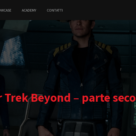
OWCASE
ACADEMY
CONTATTI
r Trek Beyond – parte sec