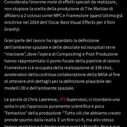
Considerata l’enorme mole di effetti speciali da realizzare,
non stupisce la scelta della produzione di The Martian di
affidarsi a 2 colossi come MPC e Framestore (quest’ultima già
vincitrice nel 2014 dell’Oscar Best Visual Effects per il film
Gravity).
Gran parte del lavoro ha riguardato la definizione
dell’ambiente spaziale e delle desolate ed inospitali terre
"marziane", dove l’opera di Compositing e Post Produzione
hanno rappresentato il punto focale della pipeline di lavoro.
Framestore si è occupata della realizzazione di 338 shot,
avvalendosi della continua collaborazione della NASA al fine
di ottenere utili dettagli per la definizione plausibile dei
modelli 3D e dell’ambiente spaziale.
Le parole di Chris Lawrence,
VFX
Supervisor, ci ricordano una
volta in più l’approccio puramente scientifico e poco
"fantastico" della produzione: "Tutto ciò che abbiamo creato
prende spunto dalla realtà. È un film sci-fi, ma allo stesso
tempo realistico e il design segue questa filosofia. Non è mai