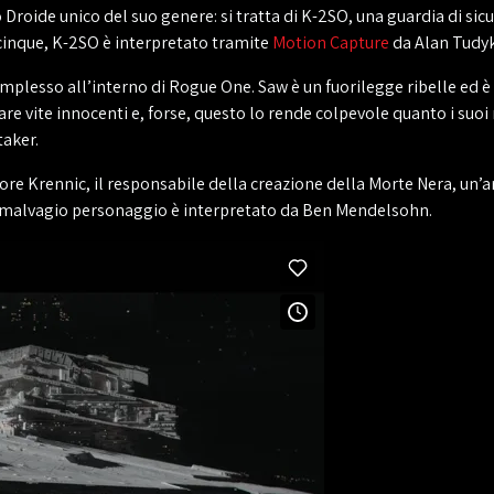
roide unico del suo genere: si tratta di K-2SO, una guardia di sic
acinque, K-2SO è interpretato tramite
Motion Capture
da Alan Tudyk
mplesso all’interno di Rogue One. Saw è un fuorilegge ribelle ed è 
icare vite innocenti e, forse, questo lo rende colpevole quanto i suo
taker.
ttore Krennic, il responsabile della creazione della Morte Nera, un
to malvagio personaggio è interpretato da Ben Mendelsohn.