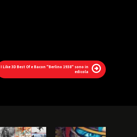
I Like 3D Best Of e Bacon "Berlino 1938" sono in
edicola