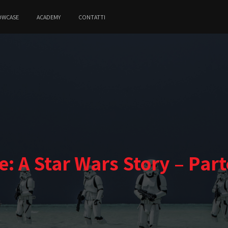
OWCASE
ACADEMY
CONTATTI
: A Star Wars Story – Par