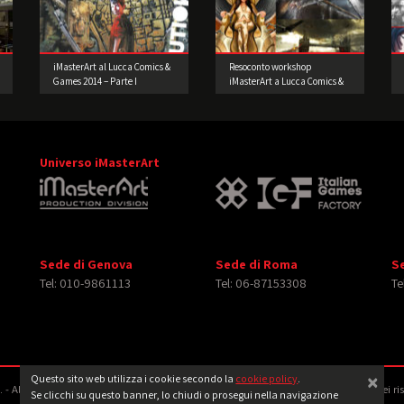
iMasterArt al Lucca Comics &
Resoconto workshop
Games 2014 – Parte I
iMasterArt a Lucca Comics &
Games 2015
Universo iMasterArt
Sede di Genova
Sede di Roma
S
Tel: 010-9861113
Tel: 06-87153308
Te
×
Questo sito web utilizza i cookie secondo la
cookie policy
.
‐ All rights reserved. Tutti i diritti relativi ad immagini e video pubblicati sono dei ri
Se clicchi su questo banner, lo chiudi o prosegui nella navigazione