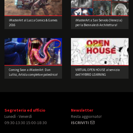
iMasterArt al Lucca Comics & Games
iMasterArt a San Servolo (Venezia)
2016
per la Biennale di Architettura!
Coming Soon a iMasterArt: Dan
VIRTUAL OPEN HOUSE al servizio
LuVisi, Artista completo e poliedrico!
dell’HYBRID LEARNING
Segreteria ed ufficio
Newsletter
Lunedì - Venerdì
Resta aggiornato!
09:30-13:30 15:00-18:30
ISCRIVITI