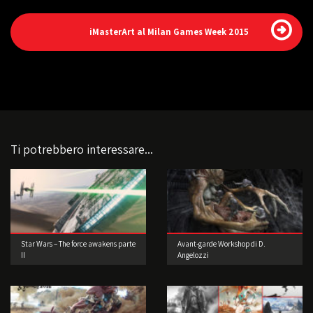
iMasterArt al Milan Games Week 2015
Ti potrebbero interessare...
Star Wars – The force awakens parte
Avant-garde Workshop di D.
II
Angelozzi