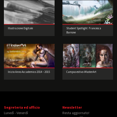
Illustrazione Digitale
Student Spotlight: Francesca
Burrone
Inizio Anno Accademico 2014 – 2015
Campus estivo iMasterArt
Segreteria ed ufficio
Newsletter
Lunedì - Venerdì
Resta aggiornato!