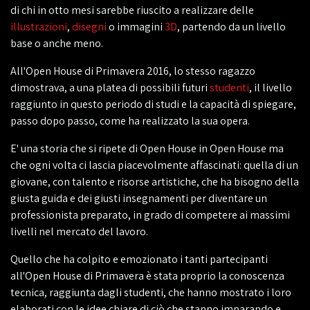
di chi in otto mesi sarebbe riuscito a realizzare delle
illustrazioni
,
disegni
o immagini
3D
, partendo da un livello
base o anche meno.
All'Open House di Primavera 2016, lo stesso ragazzo
dimostrava, a una platea di possibili futuri
studenti
, il livello
raggiunto in questo periodo di studi e la capacità di spiegare,
passo dopo passo, come ha realizzato la sua opera.
E' una storia che si ripete di Open House in Open House ma
che ogni volta ci lascia piacevolmente affascinati: quella di un
giovane, con talento e risorse artistiche, che ha bisogno della
giusta guida e dei giusti insegnamenti per diventare un
professionista preparato, in grado di competere ai massimi
livelli nel mercato del lavoro.
Quello che ha colpito e emozionato i tanti partecipanti
all'Open House di Primavera è stata proprio la conoscenza
tecnica, raggiunta dagli studenti, che hanno mostrato i loro
elaborati con le idee chiare di ciò che stanno imparando e