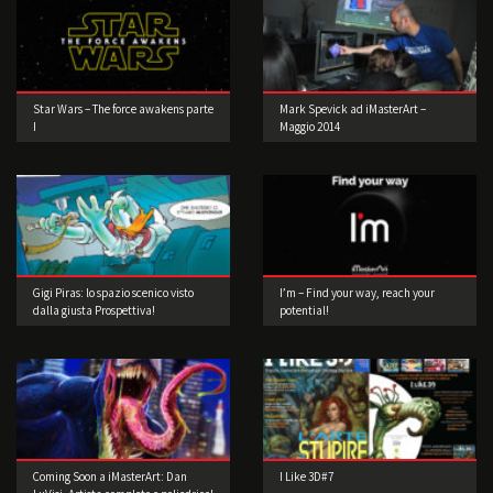
Star Wars – The force awakens parte
Mark Spevick ad iMasterArt –
I
Maggio 2014
Gigi Piras: lo spazio scenico visto
I’m – Find your way, reach your
dalla giusta Prospettiva!
potential!
Coming Soon a iMasterArt: Dan
I Like 3D#7