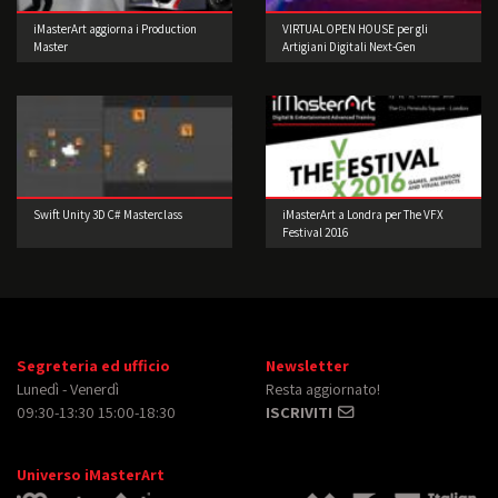
iMasterArt aggiorna i Production
VIRTUAL OPEN HOUSE per gli
Master
Artigiani Digitali Next-Gen
Swift Unity 3D C# Masterclass
iMasterArt a Londra per The VFX
Festival 2016
Segreteria ed ufficio
Newsletter
Lunedì - Venerdì
Resta aggiornato!
09:30-13:30 15:00-18:30
ISCRIVITI
Universo iMasterArt