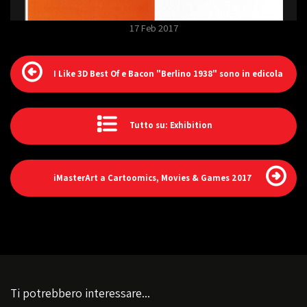
17 Feb 2017
I Like 3D Best Of e Bacon "Berlino 1938" sono in edicola
Tutto su: Exhibition
iMasterArt a Cartoomics, Movies & Games 2017
Ti potrebbero interessare...