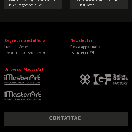
Resoconto Avant-garde Workshop –
Avant-garde Workshop di Andrea
TouchDesigner per la live
Cuius su Notch
performance 2° edizione
Segreteria ed ufficio
Newsletter
Lunedì - Venerdì
Resta aggiornato!
09:30-13:30 15:00-18:30
ISCRIVITI
Universo iMasterArt
CONTATTACI