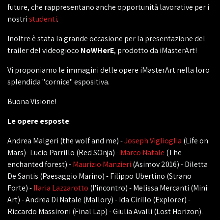
future, che rappresentano anche opportunità lavorative per i
nostri
studenti
.
Inoltre è stata la grande occasione per la presentazione del
trailer del videogioco
NoWHerE
, prodotto da iMasterArt!
Vi proponiamo le immagini delle opere iMasterArt nella loro
splendida "cornice" espositiva.
Buona Visione!
Le opere esposte
:
Andrea Malgeri (the wolf and me) -
Joseph Viglioglia
(Life on
Mars)- Lucio Parrillo (Red SOnja) -
Marco Natale
(The
enchanted forest) -
Maurizio Manzieri
(Asimov 2016) - Diletta
De Santis (Paesaggio Marino) - Filippo Ubertino (Strano
Forte) -
Ilaria Lazzarotto
(l'incontro) - Melissa Mercanti (Mini
Art) - Andrea Di Natale (Mallory) - Ida Cirillo (Explorer) -
Riccardo Massironi (Final Lap) - Giulia Avalli (Lost Horizon).