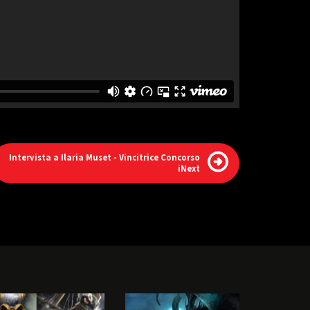
Intervista a Ilaria Muset - Vincitrice Concorso
iNext