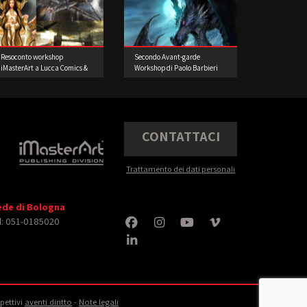
Resoconto workshop
Secondo Avant-garde
iMasterArt a Lucca Comics &
Workshop di Paolo Barbieri
Games 2015
2015
CONTATTACI
Trattamento dei dati personali
ede di Bologna
l: 051-0185020
spettivi
aventi diritto
‐
Note legali