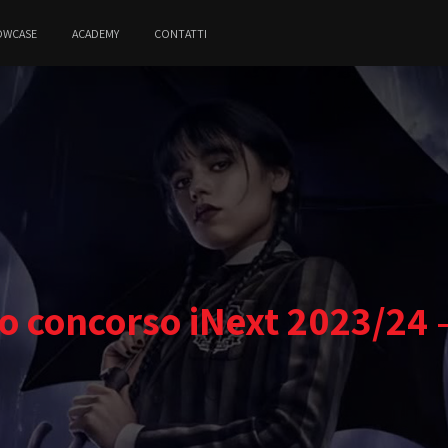
OWCASE
ACADEMY
CONTATTI
 concorso iNext 2023/24 –