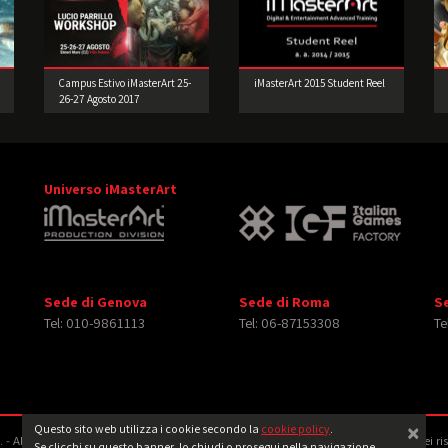
Campus Estivo iMasterArt 25-
iMasterArt 2015 Student Reel
26-27 Agosto 2017
Universo iMasterArt
Sede di Genova
Sede di Roma
S
Tel: 010-9861113
Tel: 06-87153308
Te
×
Questo sito web utilizza i cookie secondo la
cookie policy
.
‐ All rights reserved. Tutti i diritti relativi ad immagini e video pubblicati sono dei ri
Se clicchi su questo banner, lo chiudi o prosegui nella navigazione