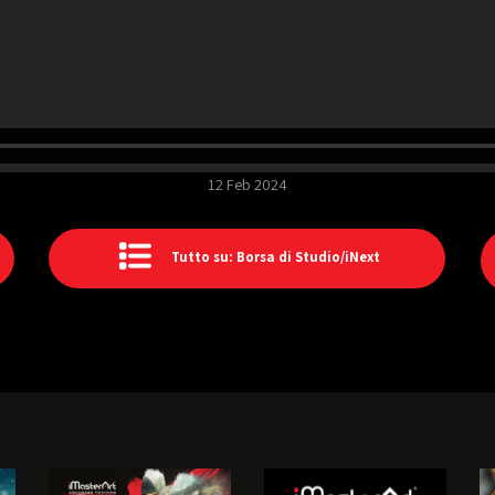
12 Feb 2024
Tutto su: Borsa di Studio/iNext