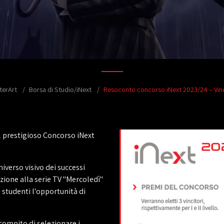
terArt
Borsa di Studio/iNext
Resoconto concorso iNext 2023/24 – Vinc
l prestigioso Concorso iNext
niverso visivo dei successi
zione alla serie TV "Mercoledì"
 studenti l'opportunità di
e compito di selezionare i