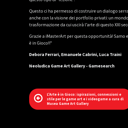
Questo ci ha permesso di costruire un dialogo serra
anche con la visione dei portfolio privati: un mondo
trasformazione da cui uscirà l’arte di questo XXI sec
Grazie a iMasterArt per questa opportunità! Samo en
è in Gioco!!"
Debora Ferrari, Emanuele Cabrini, Luca Traini
Neoludica Game Art Gallery - Gamesearch
L'Arte è in Gioco: ispirazioni, connessioni e
stile per le game art e i videogame a cura di
Musea Game Art Gallery