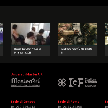
Resoconto Open House di
Avengers: Age of Ultron parte
Primavera 2018
II
Universo iMasterArt
Sede di Genova
Sede di Roma
S
Tel: 010-9861113
Tel: 06-87153308
Te