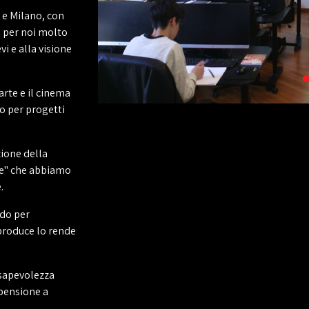
 e Milano, con
e per noi molto
vi e alla visione
arte e il cinema
so per progetti
zione della
ie" che abbiamo
.
ndo per
 produce lo rende
nsapevolezza
pensione a