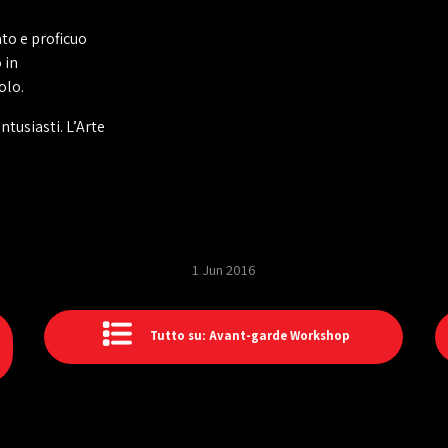
to e proficuo
 in
olo.
tusiasti. L’Arte
1 Jun 2016
Tutto su: Avant-garde Workshop