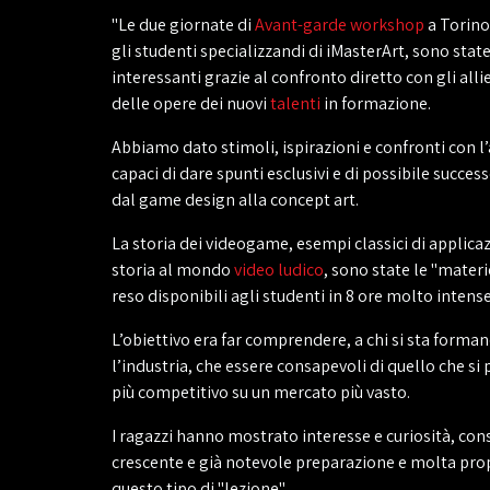
"Le due giornate di
Avant-garde workshop
a Torino
gli studenti specializzandi di iMasterArt, sono stat
interessanti grazie al confronto diretto con gli allie
delle opere dei nuovi
talenti
in formazione.
Abbiamo dato stimoli, ispirazioni e confronti con l’
capaci di dare spunti esclusivi e di possibile succes
dal game design alla
concept
art.
La storia dei videogame, esempi classici di applica
storia al mondo
video ludico
, sono state le "mater
reso disponibili agli studenti in 8 ore molto intense
L’obiettivo era far comprendere, a chi si sta forma
l’industria, che essere consapevoli di quello che si
più competitivo su un mercato più vasto.
I ragazzi hanno mostrato interesse e curiosità, co
crescente e già notevole preparazione e molta pro
questo tipo di "lezione".