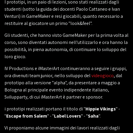
I prototipi, in un paio di lezioni, sono stati realizzati dagli
studenti (sotto la guida dei docenti Paolo Cattaneo e Ivan
Venturi) in GameMaker e resi giocabili, quanto necessario a
restituire al giocatore un primo "look&feel".
Gli studenti, che hanno visto GameMaker per la prima volta al
corso, sono diventati autonomi nell'utilizzarlo e ora hanno la
possibilità, in piena autonomia, di continuare lo sviluppo del
loro gioco.
IV Productions e iMasterArt continueranno a seguire i gruppi,
ora divenuti team junior, nello sviluppo del
videogioco
, dal
prototipo alla versione "alpha", da presentare a maggio a
Bologna al principale evento indipendente italiano,
Svilupparty, di cui iMasterArt è partner e sponsor.
i prototipi realizzati portano il titolo di "
Hippie Vikings
" -
"
Escape from Salem
" - "
Label Lovers
" - "
Saha
".
Vi proponiamo alcune immagini dei lavori realizzati dagli