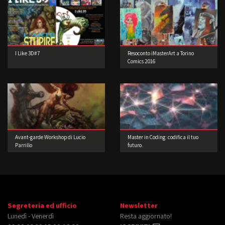
I Like 3D#7
Resoconto iMasterArt a Torino
Comics 2016
Avant-garde Workshop di Lucio
Master in Coding: codifica il tuo
Parrillo
futuro.
Segreteria ed ufficio
Newsletter
Lunedì - Venerdì
Resta aggiornato!