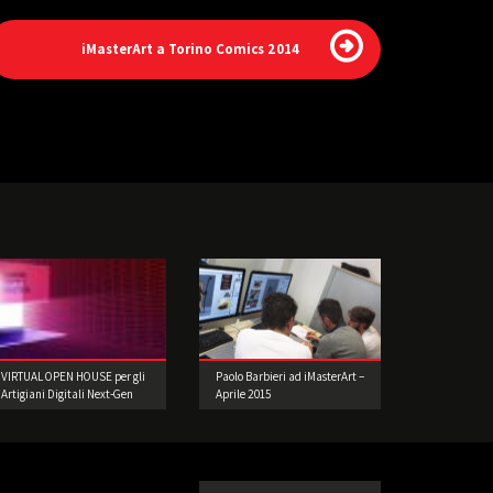
iMasterArt a Torino Comics 2014
VIRTUAL OPEN HOUSE per gli
Paolo Barbieri ad iMasterArt –
Artigiani Digitali Next-Gen
Aprile 2015