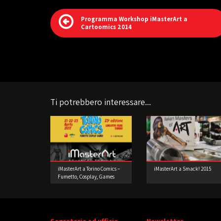
Programma Workshop iMasterArt a
Cartoomics 2014
Ti potrebbero interessare...
iMasterArt a Torino Comics –
iMasterArt a Smack! 2015
Fumetto, Cosplay, Games
2017
Segreteria ed ufficio
Newsletter