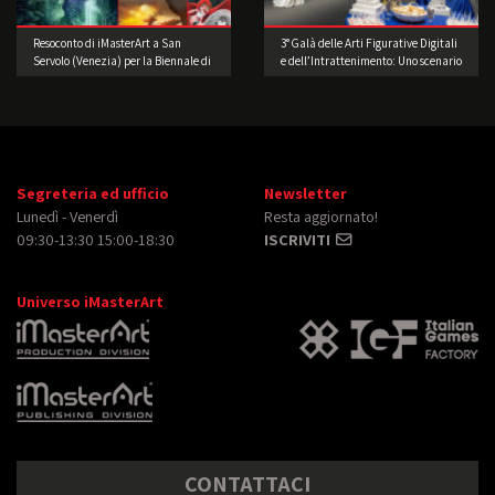
Resoconto di iMasterArt a San
3° Galà delle Arti Figurative Digitali
Servolo (Venezia) per la Biennale di
e dell’Intrattenimento: Uno scenario
Architettura!
di straordinaria bellezza
Segreteria ed ufficio
Newsletter
Lunedì - Venerdì
Resta aggiornato!
09:30-13:30 15:00-18:30
ISCRIVITI
Universo iMasterArt
CONTATTACI