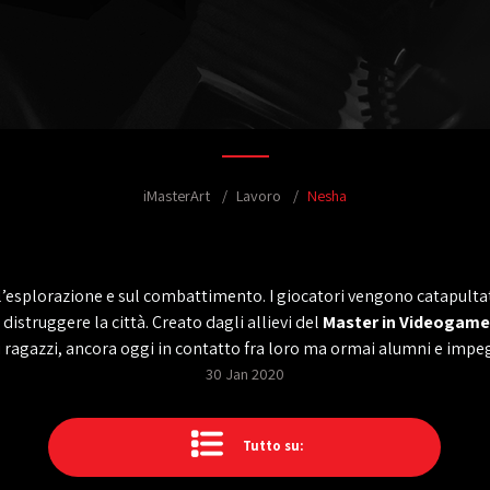
iMasterArt
Lavoro
Nesha
l’esplorazione e sul combattimento. I giocatori vengono catapulta
 distruggere la città. Creato dagli allievi del
Master in Videogames
ei ragazzi, ancora oggi in contatto fra loro ma ormai alumni e imp
30 Jan 2020
Tutto su: